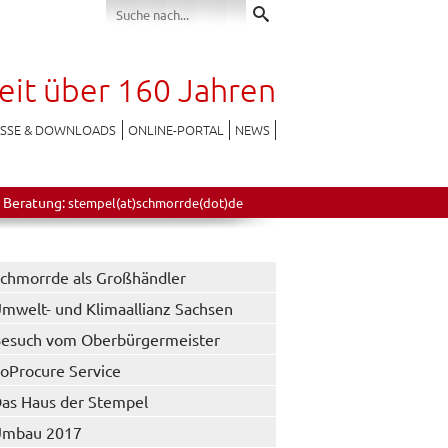
seit über 160 Jahren
ESSE & DOWNLOADS
ONLINE-PORTAL
NEWS
 Beratung:
stempel(at)schmorrde(dot)de
chmorrde als Großhändler
mwelt- und Klimaallianz Sachsen
esuch vom Oberbürgermeister
oProcure Service
as Haus der Stempel
Umbau 2017