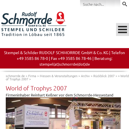
Stempel & Schilder RUDOLF SCHMORRDE GmbH & Co. KG | Telefon
+49 3585 86 78-0 | Fax +49 3585 86 78-46 | Beratung:
stempel(at)schmorrde(dot)de
schmorrde.de
>
Firma
>
Messen & Veranstaltungen
>
Archiv
>
Rückblick 2007
>
» World
of Trophys 2007
>
World of Trophys 2007
Firmeninhaber Reinhart Keßner vor dem Schmorrde-Messestand