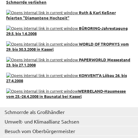
Schmorrde verliehen
Ruth & Karl Keßner
feierten "Diamantene Hochzeit"
BÜRORING-Jahrestagung
29.5. bis 1.6.2008
WORLD OF TROPHYS vom
29. bis 30.3.2008 in Kassel
PAPERWORLD Messestand
23. bis 27.1.2008
KONVENT'A Löbau 26. bis
27.4.2008
WERBELAND-Hausmesse
vom 25.-26.4.2008 in Baunatal bei Kassel
Schmorrde als Großhändler
Umwelt- und Klimaallianz Sachsen
Besuch vom Oberbürgermeister