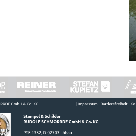
ORRDE GmbH & Co. KG
|
Impressum
|
Barrierefreiheit
|
Ko
Stempel & Schilder
RUDOLF SCHMORRDE GmbH & Co. KG
PSF 1352, D-02703 Löbau