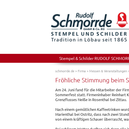
Stempel & Schilder RUDOLF SCHMORRDE
schmorrde.de
>
Firma
>
Messen & Veranstaltungen
Fröhliche Stimmung beim 
Am 24. Juni fand für die Mitarbeiter der Fi
Sommerfest statt. Firmeninhaber Reinhart 
Grenzflusses Neiße in Rosenthal bei Zittau.
Nach einem gemütlichen Kaffeetrinken wurd
Marienthal bei Ostritz, dass nach zwei Stun
von einem kräftigen Schauer überrascht, wa
Bei schönem Wetter durften sich dann alle i