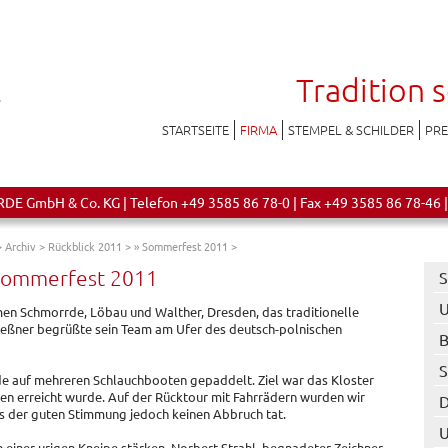
Tradition 
STARTSEITE
FIRMA
STEMPEL & SCHILDER
PR
 GmbH & Co. KG | Telefon +49 3585 86 78-0 | Fax +49 3585 86 78-46 |
>
Archiv
>
Rückblick 2011
>
» Sommerfest 2011
>
Sommerfest 2011
S
U
rmen Schmorrde, Löbau und Walther, Dresden, das traditionelle
Keßner begrüßte sein Team am Ufer des deutsch-polnischen
B
S
e auf mehreren Schlauchbooten gepaddelt. Ziel war das Kloster
den erreicht wurde. Auf der Rücktour mit Fahrrädern wurden wir
D
s der guten Stimmung jedoch keinen Abbruch tat.
n einer urigen Kneipe stärken. Norbert Strahl, begnadeter Zeichner