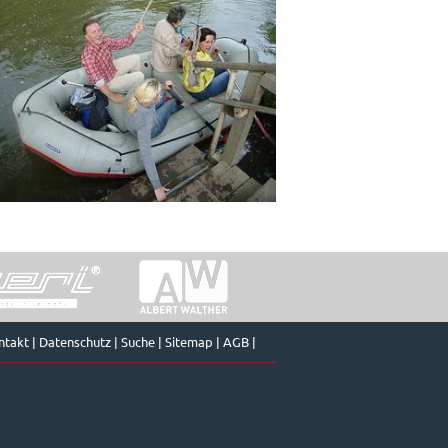
ntakt
|
Datenschutz
|
Suche
|
Sitemap
|
AGB
|