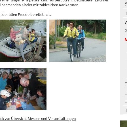
Ö
eilnehmenden Kinder mit zahlreichen Karikaturen.
I
 der allen Freude bereitet hat.
W
P
M
F
L
U
I
ück zur Übersicht Messen und Veranstaltungen