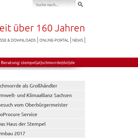
seit über 160 Jahren
ESSE & DOWNLOADS
ONLINE-PORTAL
NEWS
 Beratung:
stempel(at)schmorrde(dot)de
chmorrde als Großhändler
mwelt- und Klimaallianz Sachsen
esuch vom Oberbürgermeister
oProcure Service
as Haus der Stempel
Umbau 2017