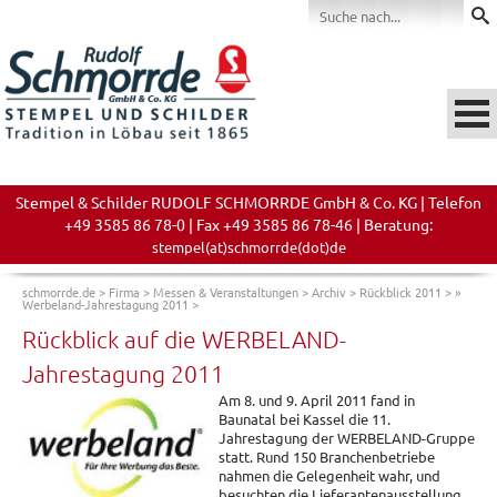
Stempel & Schilder RUDOLF SCHMORRDE GmbH & Co. KG | Telefon
+49 3585 86 78-0 | Fax +49 3585 86 78-46 | Beratung:
stempel(at)schmorrde(dot)de
schmorrde.de
>
Firma
>
Messen & Veranstaltungen
>
Archiv
>
Rückblick 2011
>
»
Werbeland-Jahrestagung 2011
>
Rückblick auf die WERBELAND-
Jahrestagung 2011
Am 8. und 9. April 2011 fand in
Baunatal bei Kassel die 11.
Jahrestagung der WERBELAND-Gruppe
statt. Rund 150 Branchenbetriebe
nahmen die Gelegenheit wahr, und
besuchten die Lieferantenausstellung