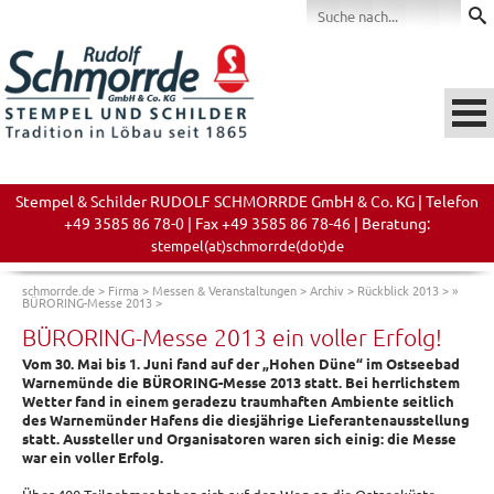
Stempel & Schilder RUDOLF SCHMORRDE GmbH & Co. KG | Telefon
+49 3585 86 78-0 | Fax +49 3585 86 78-46 | Beratung:
stempel(at)schmorrde(dot)de
schmorrde.de
>
Firma
>
Messen & Veranstaltungen
>
Archiv
>
Rückblick 2013
>
»
BÜRORING-Messe 2013
>
BÜRORING-Messe 2013 ein voller Erfolg!
Vom 30. Mai bis 1. Juni fand auf der „Hohen Düne“ im Ostseebad
Warnemünde die BÜRORING-Messe 2013 statt. Bei herrlichstem
Wetter fand in einem geradezu traumhaften Ambiente seitlich
des Warnemünder Hafens die diesjährige Lieferantenausstellung
statt. Aussteller und Organisatoren waren sich einig: die Messe
war ein voller Erfolg.