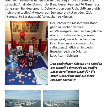
Über 400 Teilnehmer haben sich auf den Weg an die Ostseeküste
gemacht. Allein den Schmorrde-Stand besuchten rund 70 Firmen aus
der ganzen Bundesrepublik. Dabei wurden dem Fachpublikum gleich
mehrere aktuelle Aktionsvorschläge unterbreitet mit dem Ziel,
interessante Zusatzgeschäfte machen zu können.
Der Schmorrde-Messestand stand
ganz im Zeichen der See:
ein Wassergefäß mit Fischen gehörte
ebenso zur Ausstattung wie ein
Angelspiel, wo sich die Besucher
ihren Preis angeln konnten. Und
selbstverständlich erhielt jeder
Besucher auch ein Original-
Leuchtturm-Schnaps.
Den zahlreichen Gästen und Kunden
der Rudolf Schmorrde KG gehört
unser herzlichster Dank für die
guten Gespräche und die treue
Zusammenarbeit!