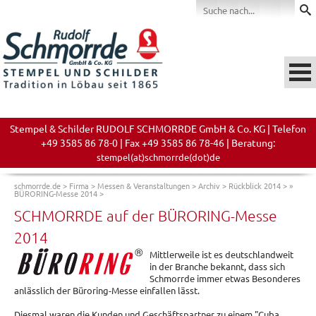
Stempel & Schilder RUDOLF SCHMORRDE GmbH & Co. KG | Telefon
+49 3585 86 78-0 | Fax +49 3585 86 78-46 | Beratung:
stempel(at)schmorrde(dot)de
schmorrde.de
>
Firma
>
Messen & Veranstaltungen
>
Archiv
>
Rückblick 2014
>
»
BÜRORING-Messe 2014
>
SCHMORRDE auf der BÜRORING-Messe
2014
Mittlerweile ist es deutschlandweit
in der Branche bekannt, dass sich
Schmorrde immer etwas Besonderes
anlässlich der Büroring-Messe einfallen lässt.
Diesmal waren die Kunden und Geschäftspartner zu einem "Cuba