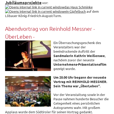
Jubiläumsprojekte
vor:
das Haus Schminke
ein Gipfelbuch
auf dem
Löbauer König-Friedrich-August-Turm.
Abendvortrag von Reinhold Messner -
ÜberLeben -
Ein Überraschungsgeschenk des
Veranstalters war der
beeindruckende Auftritt der
Sandmalerin Kathrin Weißensee
,
nachdem zuvor der neueste
Unternehmens-Präsentationsfilm
gezeigt wurde.
Um 20.00 Uhr begann der neueste
Vortrag mit REINHOLD MESSNER.
Sein Thema war „ÜberLeben“.
Vor der Veranstaltung sowie in der
Pause nahmen hunderte Besucher die
Gelegenheit eines persönlichen
Autogramms wahr. Mit großem
Applaus wurde dem Südtiroler für seinen Vortrag gedankt.