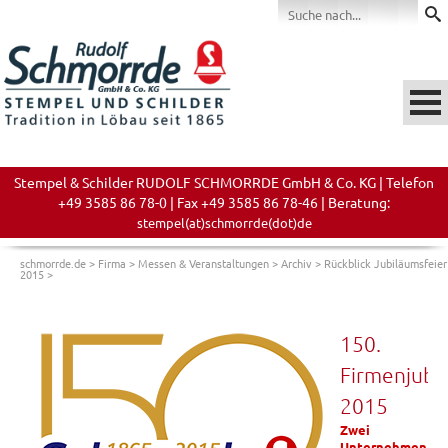
Stempel & Schilder RUDOLF SCHMORRDE GmbH & Co. KG | Telefon
+49 3585 86 78-0 | Fax +49 3585 86 78-46 | Beratung:
stempel(at)schmorrde(dot)de
schmorrde.de
>
Firma
>
Messen & Veranstaltungen
>
Archiv
>
Rückblick Jubiläumsfeier
2015
>
150.
Firmenjubi
2015
Zwei
Unternehmen.