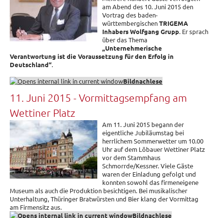
am Abend des 10. Juni 2015 den
Vortrag des baden-
württembergischen
TRIGEMA
Inhabers Wolfgang Grupp
. Er sprach
über das Thema
„Unternehmerische
Verantwortung ist die Voraussetzung für den Erfolg in
Deutschland“
.
Bildnachlese
11. Juni 2015 - Vormittagsempfang am
Wettiner Platz
Am 11. Juni 2015 begann der
eigentliche Jubiläumstag bei
herrlichem Sommerwetter um 10.00
Uhr auf dem Löbauer Wettiner Platz
vor dem Stammhaus
Schmorrde/Kessner. Viele Gäste
waren der Einladung gefolgt und
konnten sowohl das firmeneigene
Museum als auch die Produktion besichtigen. Bei musikalischer
Unterhaltung, Thüringer Bratwürsten und Bier klang der Vormittag
am Firmensitz aus.
Bildnachlese