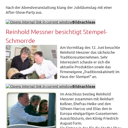
Nach der Abendveranstaltung klang der Jubiläumstag mit einer
After-Show-Party aus.
Bildnachlese
Reinhold Messner besichtigt Stempel-
Schmorrde
Am Vormittag des 12. Juni besuchte
Reinhold Messner das sächsische
Traditionsunternehmen. Sehr
interessiert schaute er sich die
aktuelle Produktion sowie das
firmeneigene „Traditionskabinett im
Haus der Stempel“ an.
Bildnachlese
Im Anschluss bestieg Reinhold
Messner zusammen mit Reinhart
Keßner, Ehefrau Heike und den
Söhnen Marcus und Elias den in
Europa einzigartigen Gusseisernen
Aussichtsturm, den König-Friedrich-
August-Turm.
Ein Eintrag in das für die Stadt Löbau