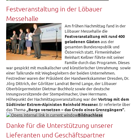
Festveranstaltung in der Löbauer
Messehalle
Am frühen Nachmittag fand in der
Löbauer Messehalle die
Festveranstaltung mit rund 400
geladenen Gästen
aus der
gesamten Bundesrepublik und
Österreich statt. Firmeninhaber
Reinhart Keßner führte mit seiner
Familie durch das Programm. Dieses
war gespickt mit musikalischer und künstlerischer Umrahmung sowie
einer Talkrunde mit Wegbegleitern der beiden Unternehmen.
Festredner waren der Präsident der Handwerkskammer Dresden, Dr.
Jörg Dittrich, der Görlitzer Landrat Bernd Lange, der Löbauer
Oberbürgermeister Dietmar Buchholz sowie der deutsche
Innungsvorsitzende der Stempelmacher, Uwe Herrmann.
Höhepunkt der Nachmittagsveranstaltung war der
Vortrag mit dem
Südtiroler Extrem-Alpinisten Reinhold Messner.
Er referierte über
das Thema
„Berge versetzen – das Credo eines Grenzgängers“.
Bildnachlese
Danke für die Unterstützung unserer
Lieferanten und Geschäftspartner