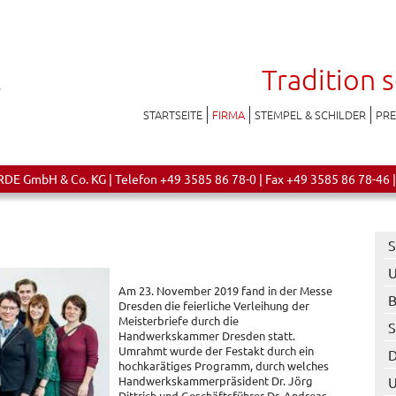
Tradition 
STARTSEITE
FIRMA
STEMPEL & SCHILDER
PR
 GmbH & Co. KG | Telefon +49 3585 86 78-0 | Fax +49 3585 86 78-46 |
>
S
U
Am 23. November 2019 fand in der Messe
B
Dresden die feierliche Verleihung der
Meisterbriefe durch die
S
Handwerkskammer Dresden statt.
Umrahmt wurde der Festakt durch ein
D
hochkarätiges Programm, durch welches
Handwerkskammerpräsident Dr. Jörg
Dittrich und Geschäftsführer Dr. Andreas