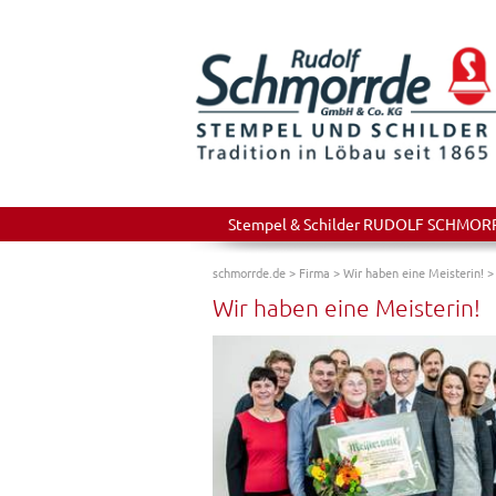
Stempel & Schilder RUDOLF SCHMORRDE
schmorrde.de
>
Firma
>
Wir haben eine Meisterin!
Wir haben eine Meisterin!