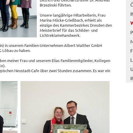
Ö
Brzezinski führten.
I
Unsere langjährige Mitarbeiterin, Frau
Marina Mücke-Grießbach, erhielt als
W
einzige des Kammerbezirkes Dresden den
Meisterbrief für das Schilder- und
P
Lichtreklamehandwerk.
M
r(in) in unserem Familien-Unternehmen Albert Walther GmbH
F
G Löbau zu haben.
L
ben meiner Frau und unserem Elias Familienmitglieder, Kollegen
o).
U
typischen Neustadt-Cafe über zwei Stunden zusammen. Es war ein
I