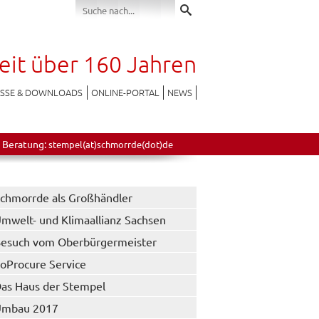
seit über 160 Jahren
ESSE & DOWNLOADS
ONLINE-PORTAL
NEWS
 Beratung:
stempel(at)schmorrde(dot)de
chmorrde als Großhändler
mwelt- und Klimaallianz Sachsen
esuch vom Oberbürgermeister
oProcure Service
as Haus der Stempel
Umbau 2017