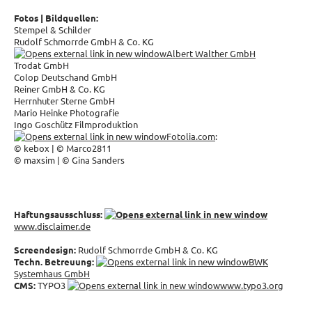
Fotos | Bildquellen:
Stempel & Schilder
Rudolf Schmorrde GmbH & Co. KG
Albert Walther GmbH
Trodat GmbH
Colop Deutschand GmbH
Reiner GmbH & Co. KG
Herrnhuter Sterne GmbH
Mario Heinke Photografie
Ingo Goschütz Filmproduktion
Fotolia.com
:
© kebox | © Marco2811
© maxsim | © Gina Sanders
Haftungsausschluss:
www.disclaimer.de
Screendesign:
Rudolf Schmorrde GmbH & Co. KG
Techn. Betreuung:
BWK
Systemhaus GmbH
CMS:
TYPO3
www.typo3.org