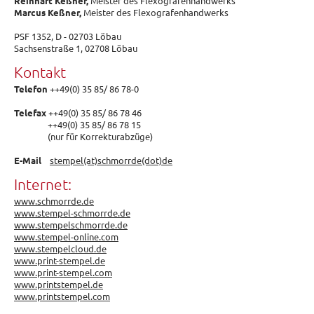
Reinhart Keßner,
Meister des Flexografenhandwerks
Marcus Keßner,
Meister des Flexografenhandwerks
PSF 1352, D - 02703 Löbau
Sachsenstraße 1, 02708 Löbau
Kontakt
Telefon
++49(0) 35 85/ 86 78-0
Telefax
++49(0) 35 85/ 86 78 46
++49(0) 35 85/ 86 78 15
(nur für Korrekturabzüge)
E-Mail
stempel(at)schmorrde(dot)de
Internet:
www.schmorrde.de
www.stempel-schmorrde.de
www.stempelschmorrde.de
www.stempel-online.com
www.stempelcloud.de
www.print-stempel.de
www.print-stempel.com
www.printstempel.de
www.printstempel.com