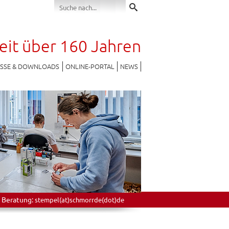
seit über 160 Jahren
ESSE & DOWNLOADS
ONLINE-PORTAL
NEWS
 Beratung:
stempel(at)schmorrde(dot)de