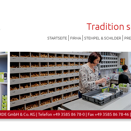
Tradition 
STARTSEITE
FIRMA
STEMPEL & SCHILDER
PR
 GmbH & Co. KG | Telefon +49 3585 86 78-0 | Fax +49 3585 86 78-46 |