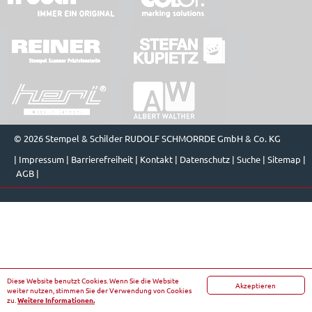
© 2026 Stempel & Schilder RUDOLF SCHMORRDE GmbH & Co. KG
|
Impressum
|
Barrierefreiheit
|
Kontakt
|
Datenschutz
|
Suche
|
Sitemap
|
AGB
|
Diese Website benutzt Cookies. Wenn Sie die Website
Akzeptieren
weiter nutzen, stimmen Sie der Verwendung von Cookies
zu.
Weitere Informationen.