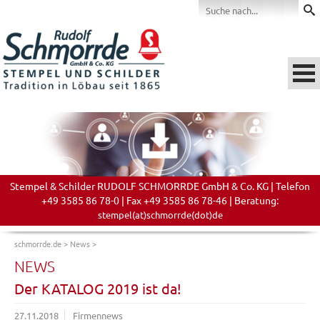
Stempel & Schilder RUDOLF SCHMORRDE GmbH & Co. KG | Telefon
+49 3585 86 78-0 | Fax +49 3585 86 78-46 | Beratung:
stempel(at)schmorrde(dot)de
schmorrde.de
>
News
>
NEWS
Der KATALOG 2019 ist da!
27.11.2018
Firmennews