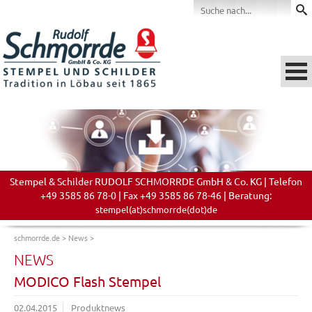
Stempel & Schilder RUDOLF SCHMORRDE GmbH & Co. KG | Telefon
+49 3585 86 78-0 | Fax +49 3585 86 78-46 | Beratung:
stempel(at)schmorrde(dot)de
schmorrde.de
>
News
>
NEWS
MODICO Flash Stempel
02.04.2015
Produktnews