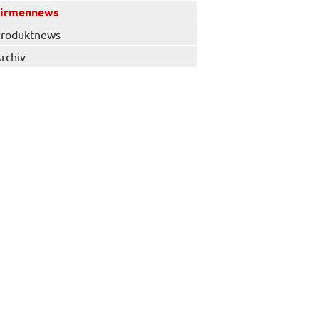
Firmennews
roduktnews
rchiv