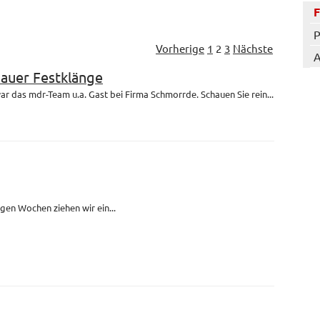
P
Vorherige
1
2
3
Nächste
A
bauer Festklänge
r das mdr-Team u.a. Gast bei Firma Schmorrde. Schauen Sie rein...
igen Wochen ziehen wir ein...