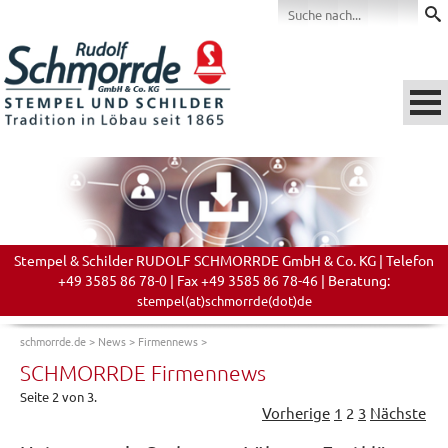
Stempel & Schilder RUDOLF SCHMORRDE GmbH & Co. KG | Telefon
+49 3585 86 78-0 | Fax +49 3585 86 78-46 | Beratung:
stempel(at)schmorrde(dot)de
schmorrde.de
>
News
>
Firmennews
>
SCHMORRDE Firmennews
Seite 2 von 3.
Vorherige
1
2
3
Nächste