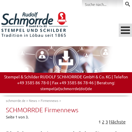
Stempel & Schilder RUDOLF SCHMORRDE GmbH & Co. KG | Telefon
+49 3585 86 78-0 | Fax +49 3585 86 78-46 | Beratung:
stempel(at)schmorrde(dot)de
schmorrde.de
>
News
>
Firmennews
>
SCHMORRDE Firmennews
Seite 1 von 3.
1
2
3
Nächste