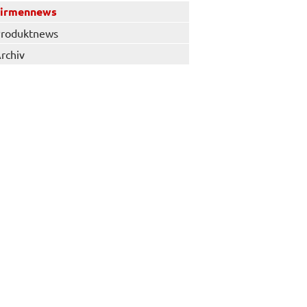
Firmennews
roduktnews
rchiv