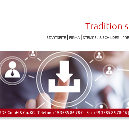
Tradition 
STARTSEITE
FIRMA
STEMPEL & SCHILDER
PR
 GmbH & Co. KG | Telefon +49 3585 86 78-0 | Fax +49 3585 86 78-46 |