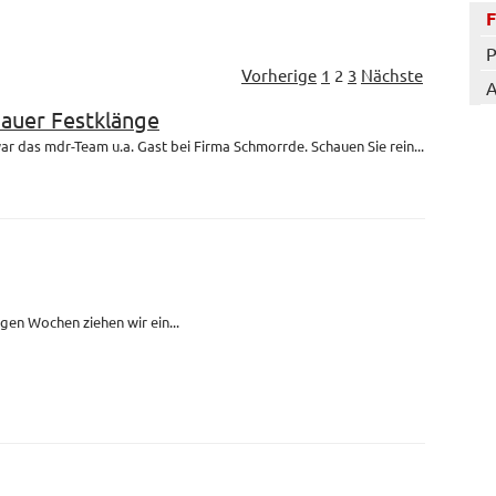
P
Vorherige
1
2
3
Nächste
A
bauer Festklänge
r das mdr-Team u.a. Gast bei Firma Schmorrde. Schauen Sie rein...
igen Wochen ziehen wir ein...