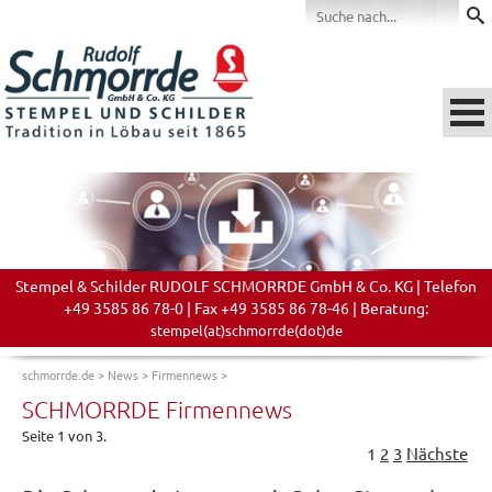
Stempel & Schilder RUDOLF SCHMORRDE GmbH & Co. KG | Telefon
+49 3585 86 78-0 | Fax +49 3585 86 78-46 | Beratung:
stempel(at)schmorrde(dot)de
schmorrde.de
>
News
>
Firmennews
>
SCHMORRDE Firmennews
Seite 1 von 3.
1
2
3
Nächste