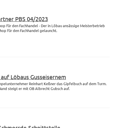
artner PBS 04/2023
op für den Fachhandel - Der in Löbau ansässige Meisterbetrieb
Shop für den Fachhandel gelauncht.
m auf Löbaus Gusseisernem
empelunternehmer Reinhart Keßner das Gipfelbuch auf dem Turm.
and steigt er mit OB Albrecht Gubsch auf.
 Schmorrde-Schnittstelle