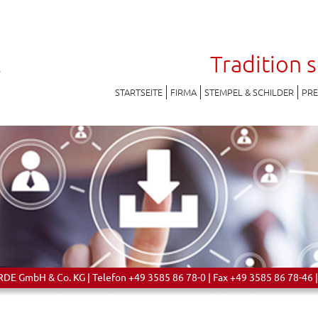
Tradition 
STARTSEITE
FIRMA
STEMPEL & SCHILDER
PR
 GmbH & Co. KG | Telefon +49 3585 86 78-0 | Fax +49 3585 86 78-46 |