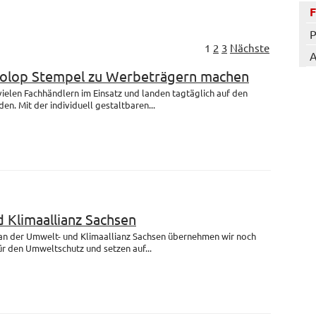
P
1
2
3
Nächste
A
Colop Stempel zu Werbeträgern machen
 vielen Fachhändlern im Einsatz und landen tagtäglich auf den
en. Mit der individuell gestaltbaren...
 Klimaallianz Sachsen
 an der Umwelt- und Klimaallianz Sachsen übernehmen wir noch
r den Umweltschutz und setzen auf...