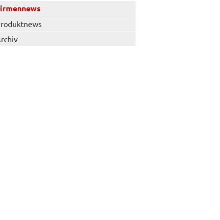
Firmennews
roduktnews
rchiv