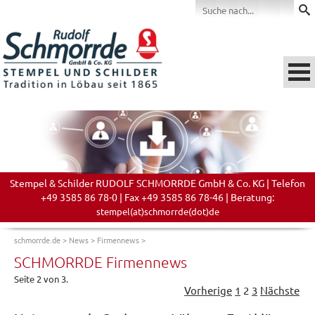
Stempel & Schilder RUDOLF SCHMORRDE GmbH & Co. KG | Telefon
+49 3585 86 78-0 | Fax +49 3585 86 78-46 | Beratung:
stempel(at)schmorrde(dot)de
schmorrde.de
>
News
>
Firmennews
>
SCHMORRDE Firmennews
Seite 2 von 3.
Vorherige
1
2
3
Nächste