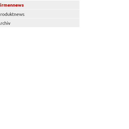
Firmennews
roduktnews
rchiv