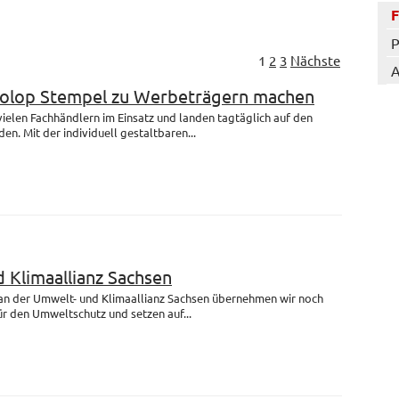
P
1
2
3
Nächste
A
Colop Stempel zu Werbeträgern machen
 vielen Fachhändlern im Einsatz und landen tagtäglich auf den
en. Mit der individuell gestaltbaren...
 Klimaallianz Sachsen
 an der Umwelt- und Klimaallianz Sachsen übernehmen wir noch
r den Umweltschutz und setzen auf...