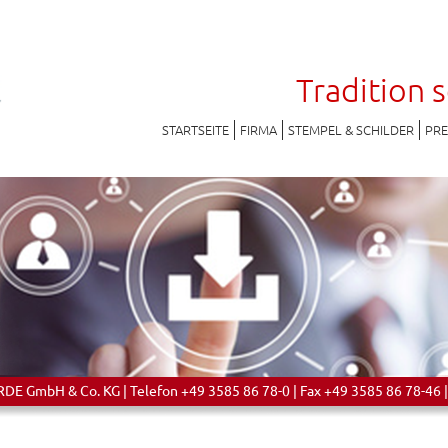
Tradition 
STARTSEITE
FIRMA
STEMPEL & SCHILDER
PR
 GmbH & Co. KG | Telefon +49 3585 86 78-0 | Fax +49 3585 86 78-46 |