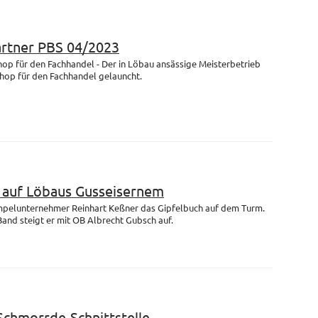
artner PBS 04/2023
op für den Fachhandel - Der in Löbau ansässige Meisterbetrieb
Shop für den Fachhandel gelauncht.
m auf Löbaus Gusseisernem
empelunternehmer Reinhart Keßner das Gipfelbuch auf dem Turm.
and steigt er mit OB Albrecht Gubsch auf.
 Schmorrde-Schnittstelle