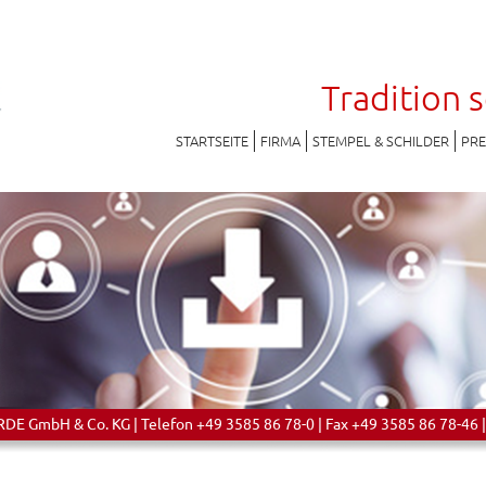
Tradition 
STARTSEITE
FIRMA
STEMPEL & SCHILDER
PR
 GmbH & Co. KG | Telefon +49 3585 86 78-0 | Fax +49 3585 86 78-46 |