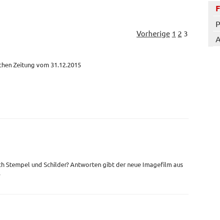
P
Vorherige
1
2
3
A
schen Zeitung vom 31.12.2015
ch Stempel und Schilder? Antworten gibt der neue Imagefilm aus
.