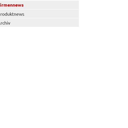
Firmennews
roduktnews
rchiv