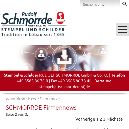
Stempel & Schilder RUDOLF SCHMORRDE GmbH & Co. KG | Telefon
+49 3585 86 78-0 | Fax +49 3585 86 78-46 | Beratung:
stempel(at)schmorrde(dot)de
schmorrde.de
>
News
>
Firmennews
>
SCHMORRDE Firmennews
Seite 2 von 3.
Vorherige
1
2
3
Nächste