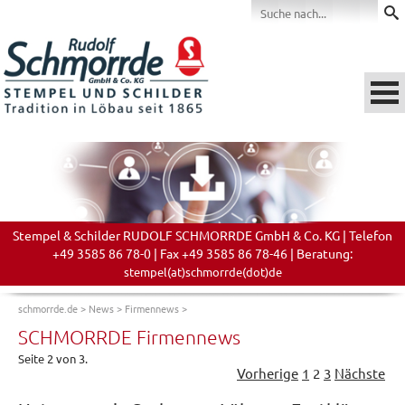
Stempel & Schilder RUDOLF SCHMORRDE GmbH & Co. KG | Telefon
+49 3585 86 78-0 | Fax +49 3585 86 78-46 | Beratung:
stempel(at)schmorrde(dot)de
schmorrde.de
>
News
>
Firmennews
>
SCHMORRDE Firmennews
Seite 2 von 3.
Vorherige
1
2
3
Nächste