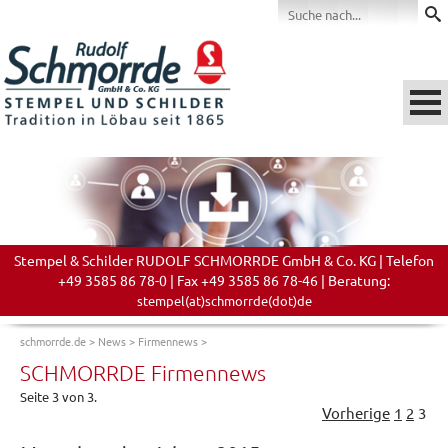
Stempel & Schilder RUDOLF SCHMORRDE GmbH & Co. KG | Telefon
+49 3585 86 78-0 | Fax +49 3585 86 78-46 | Beratung:
stempel(at)schmorrde(dot)de
schmorrde.de
>
News
>
Firmennews
>
SCHMORRDE Firmennews
Seite 3 von 3.
Vorherige
1
2
3