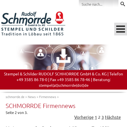
Stempel & Schilder RUDOLF SCHMORRDE GmbH & Co. KG | Telefon
+49 3585 86 78-0 | Fax +49 3585 86 78-46 | Beratung:
stempel(at)schmorrde(dot)de
schmorrde.de
>
News
>
Firmennews
>
SCHMORRDE Firmennews
Seite 2 von 3.
Vorherige
1
2
3
Nächste