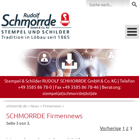
Stempel & Schilder RUDOLF SCHMORRDE GmbH & Co. KG | Telefon
+49 3585 86 78-0 | Fax +49 3585 86 78-46 | Beratung:
stempel(at)schmorrde(dot)de
schmorrde.de
>
News
>
Firmennews
>
SCHMORRDE Firmennews
Seite 3 von 3.
Vorherige
1
2
3