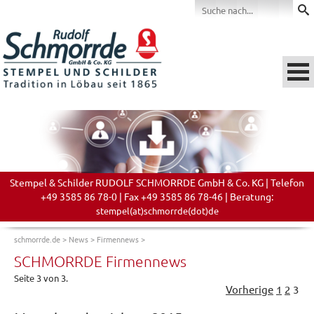
Stempel & Schilder RUDOLF SCHMORRDE GmbH & Co. KG | Telefon
+49 3585 86 78-0 | Fax +49 3585 86 78-46 | Beratung:
stempel(at)schmorrde(dot)de
schmorrde.de
>
News
>
Firmennews
>
SCHMORRDE Firmennews
Seite 3 von 3.
Vorherige
1
2
3