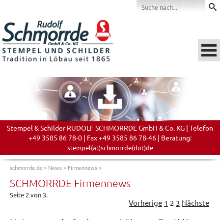
Stempel & Schilder RUDOLF SCHMORRDE GmbH & Co. KG | Telefon
+49 3585 86 78-0 | Fax +49 3585 86 78-46 | Beratung:
stempel(at)schmorrde(dot)de
schmorrde.de
>
News
>
Firmennews
>
SCHMORRDE Firmennews
Seite 2 von 3.
Vorherige
1
2
3
Nächste