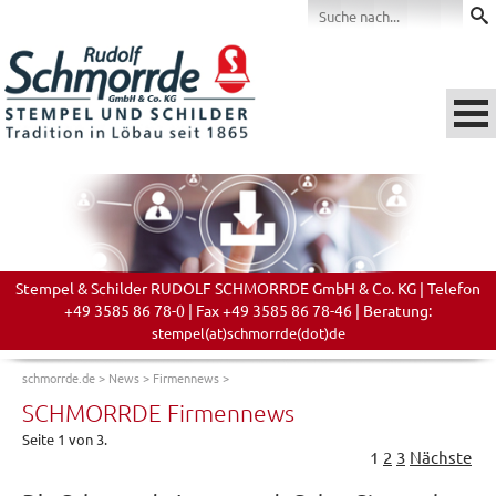
Stempel & Schilder RUDOLF SCHMORRDE GmbH & Co. KG | Telefon
+49 3585 86 78-0 | Fax +49 3585 86 78-46 | Beratung:
stempel(at)schmorrde(dot)de
schmorrde.de
>
News
>
Firmennews
>
SCHMORRDE Firmennews
Seite 1 von 3.
1
2
3
Nächste