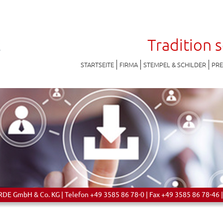
Tradition 
STARTSEITE
FIRMA
STEMPEL & SCHILDER
PR
 GmbH & Co. KG | Telefon +49 3585 86 78-0 | Fax +49 3585 86 78-46 |