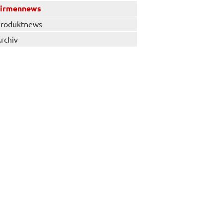
Firmennews
roduktnews
rchiv