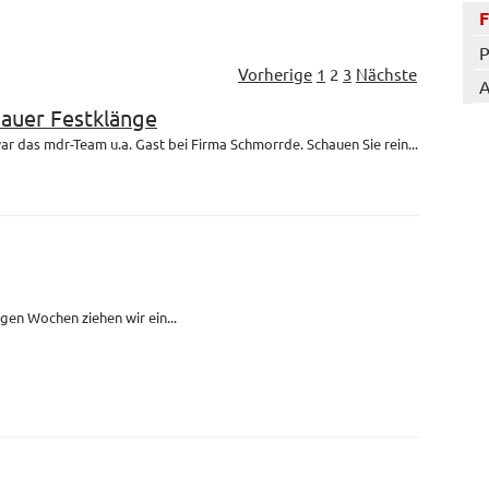
P
Vorherige
1
2
3
Nächste
A
bauer Festklänge
r das mdr-Team u.a. Gast bei Firma Schmorrde. Schauen Sie rein...
igen Wochen ziehen wir ein...