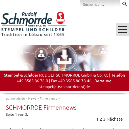
Stempel & Schilder RUDOLF SCHMORRDE GmbH & Co. KG | Telefon
+49 3585 86 78-0 | Fax +49 3585 86 78-46 | Beratung:
stempel(at)schmorrde(dot)de
schmorrde.de
>
News
>
Firmennews
>
SCHMORRDE Firmennews
Seite 1 von 3.
1
2
3
Nächste