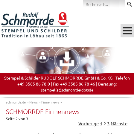
Stempel & Schilder RUDOLF SCHMORRDE GmbH & Co. KG | Telefon
+49 3585 86 78-0 | Fax +49 3585 86 78-46 | Beratung:
stempel(at)schmorrde(dot)de
schmorrde.de
>
News
>
Firmennews
>
SCHMORRDE Firmennews
Seite 2 von 3.
Vorherige
1
2
3
Nächste