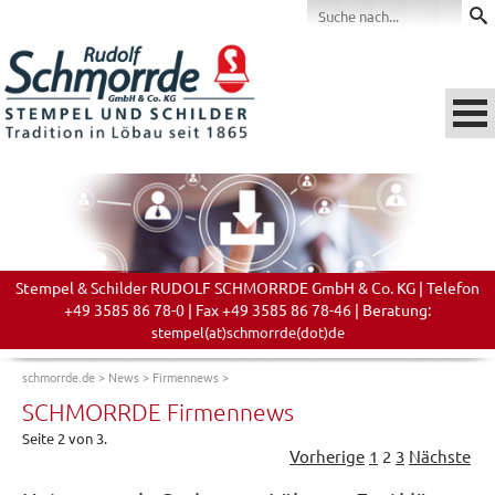
Stempel & Schilder RUDOLF SCHMORRDE GmbH & Co. KG | Telefon
+49 3585 86 78-0 | Fax +49 3585 86 78-46 | Beratung:
stempel(at)schmorrde(dot)de
schmorrde.de
>
News
>
Firmennews
>
SCHMORRDE Firmennews
Seite 2 von 3.
Vorherige
1
2
3
Nächste