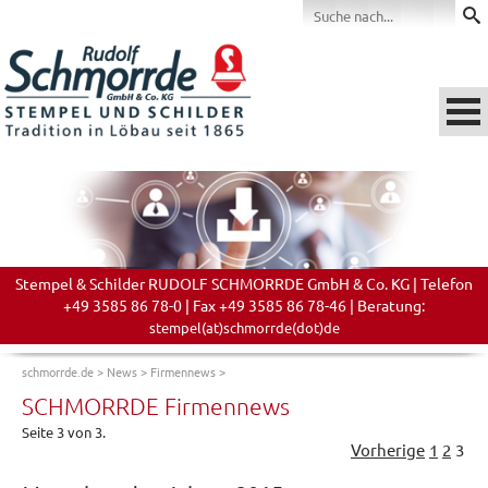
Stempel & Schilder RUDOLF SCHMORRDE GmbH & Co. KG | Telefon
+49 3585 86 78-0 | Fax +49 3585 86 78-46 | Beratung:
stempel(at)schmorrde(dot)de
schmorrde.de
>
News
>
Firmennews
>
SCHMORRDE Firmennews
Seite 3 von 3.
Vorherige
1
2
3