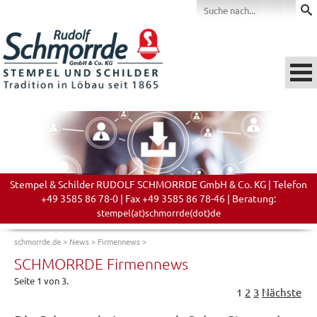
Stempel & Schilder RUDOLF SCHMORRDE GmbH & Co. KG | Telefon
+49 3585 86 78-0 | Fax +49 3585 86 78-46 | Beratung:
stempel(at)schmorrde(dot)de
schmorrde.de
>
News
>
Firmennews
>
SCHMORRDE Firmennews
Seite 1 von 3.
1
2
3
Nächste