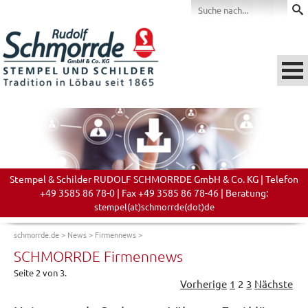
Stempel & Schilder RUDOLF SCHMORRDE GmbH & Co. KG | Telefon
+49 3585 86 78-0 | Fax +49 3585 86 78-46 | Beratung:
stempel(at)schmorrde(dot)de
schmorrde.de
>
News
>
Firmennews
>
SCHMORRDE Firmennews
Seite 2 von 3.
Vorherige
1
2
3
Nächste