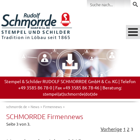
Stempel & Schilder RUDOLF SCHMORRDE GmbH & Co. KG | Telefon
+49 3585 86 78-0 | Fax +49 3585 86 78-46 | Beratung:
stempel(at)schmorrde(dot)de
schmorrde.de
>
News
>
Firmennews
>
SCHMORRDE Firmennews
Seite 3 von 3.
Vorherige
1
2
3