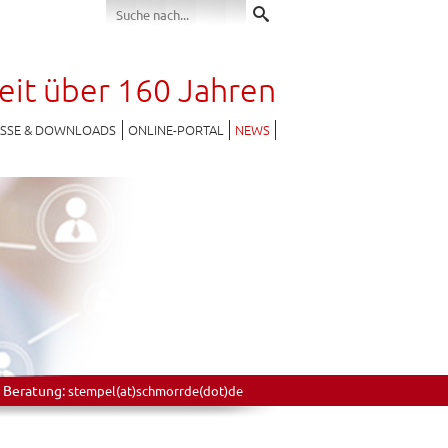
seit über 160 Jahren
ESSE & DOWNLOADS
ONLINE-PORTAL
NEWS
 Beratung:
stempel(at)schmorrde(dot)de