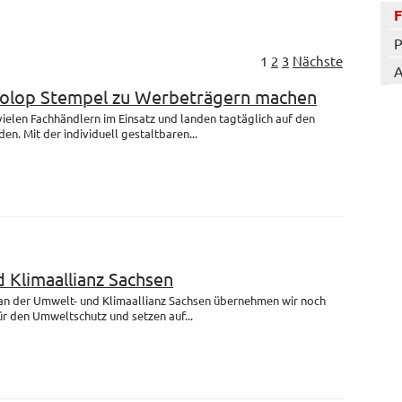
P
1
2
3
Nächste
A
Colop Stempel zu Werbeträgern machen
 vielen Fachhändlern im Einsatz und landen tagtäglich auf den
en. Mit der individuell gestaltbaren...
 Klimaallianz Sachsen
 an der Umwelt- und Klimaallianz Sachsen übernehmen wir noch
r den Umweltschutz und setzen auf...