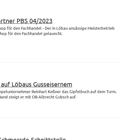
artner PBS 04/2023
op für den Fachhandel - Der in Löbau ansässige Meisterbetrieb
Shop für den Fachhandel gelauncht.
m auf Löbaus Gusseisernem
empelunternehmer Reinhart Keßner das Gipfelbuch auf dem Turm.
and steigt er mit OB Albrecht Gubsch auf.
 Schmorrde-Schnittstelle