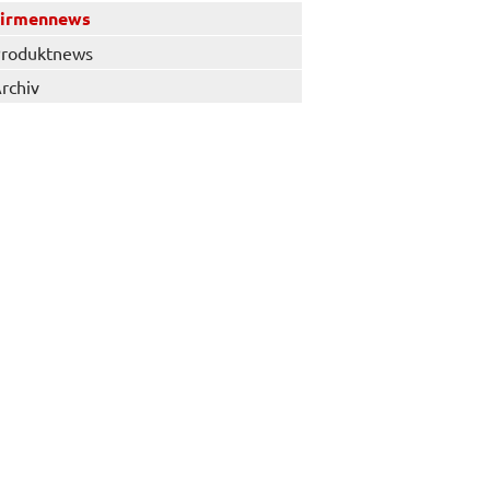
Firmennews
roduktnews
rchiv