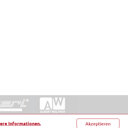
ntakt
|
Datenschutz
|
Suche
|
Sitemap
|
AGB
|
ere Informationen.
Akzeptieren