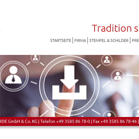
Tradition 
STARTSEITE
FIRMA
STEMPEL & SCHILDER
PR
 GmbH & Co. KG | Telefon +49 3585 86 78-0 | Fax +49 3585 86 78-46 |