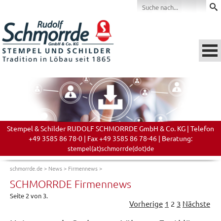
Stempel & Schilder RUDOLF SCHMORRDE GmbH & Co. KG | Telefon
+49 3585 86 78-0 | Fax +49 3585 86 78-46 | Beratung:
stempel(at)schmorrde(dot)de
schmorrde.de
>
News
>
Firmennews
>
SCHMORRDE Firmennews
Seite 2 von 3.
Vorherige
1
2
3
Nächste