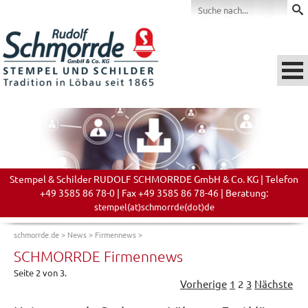
Stempel & Schilder RUDOLF SCHMORRDE GmbH & Co. KG | Telefon
+49 3585 86 78-0 | Fax +49 3585 86 78-46 | Beratung:
stempel(at)schmorrde(dot)de
schmorrde.de
>
News
>
Firmennews
>
SCHMORRDE Firmennews
Seite 2 von 3.
Vorherige
1
2
3
Nächste