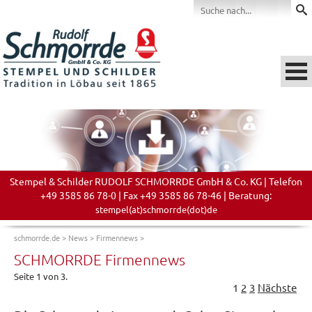
Stempel & Schilder RUDOLF SCHMORRDE GmbH & Co. KG | Telefon
+49 3585 86 78-0 | Fax +49 3585 86 78-46 | Beratung:
stempel(at)schmorrde(dot)de
schmorrde.de
>
News
>
Firmennews
>
SCHMORRDE Firmennews
Seite 1 von 3.
1
2
3
Nächste