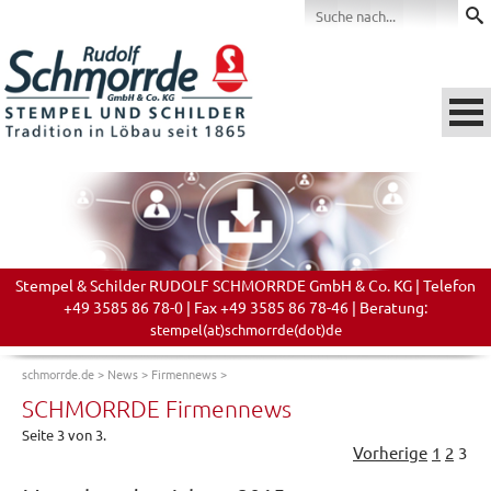
Stempel & Schilder RUDOLF SCHMORRDE GmbH & Co. KG | Telefon
+49 3585 86 78-0 | Fax +49 3585 86 78-46 | Beratung:
stempel(at)schmorrde(dot)de
schmorrde.de
>
News
>
Firmennews
>
SCHMORRDE Firmennews
Seite 3 von 3.
Vorherige
1
2
3