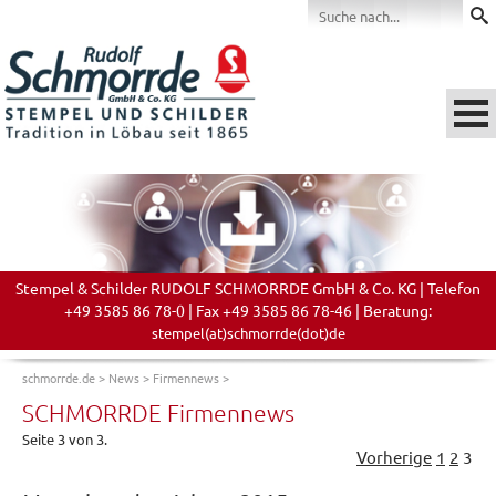
Stempel & Schilder RUDOLF SCHMORRDE GmbH & Co. KG | Telefon
+49 3585 86 78-0 | Fax +49 3585 86 78-46 | Beratung:
stempel(at)schmorrde(dot)de
schmorrde.de
>
News
>
Firmennews
>
SCHMORRDE Firmennews
Seite 3 von 3.
Vorherige
1
2
3