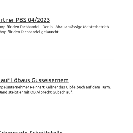
artner PBS 04/2023
op für den Fachhandel - Der in Löbau ansässige Meisterbetrieb
Shop für den Fachhandel gelauncht.
m auf Löbaus Gusseisernem
empelunternehmer Reinhart Keßner das Gipfelbuch auf dem Turm.
and steigt er mit OB Albrecht Gubsch auf.
 Schmorrde-Schnittstelle