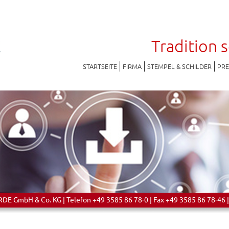
Tradition 
STARTSEITE
FIRMA
STEMPEL & SCHILDER
PR
 GmbH & Co. KG | Telefon +49 3585 86 78-0 | Fax +49 3585 86 78-46 |