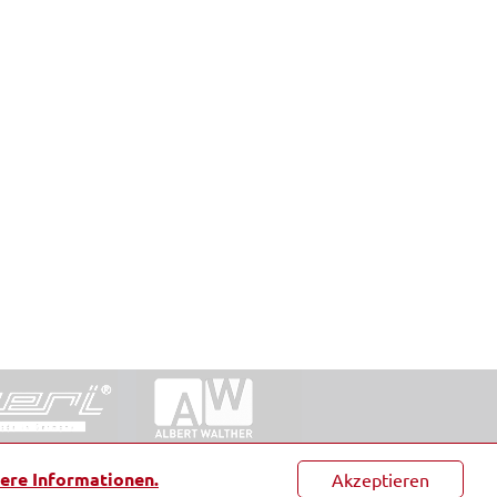
ntakt
|
Datenschutz
|
Suche
|
Sitemap
|
AGB
|
ere Informationen.
Akzeptieren