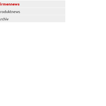
Firmennews
roduktnews
rchiv