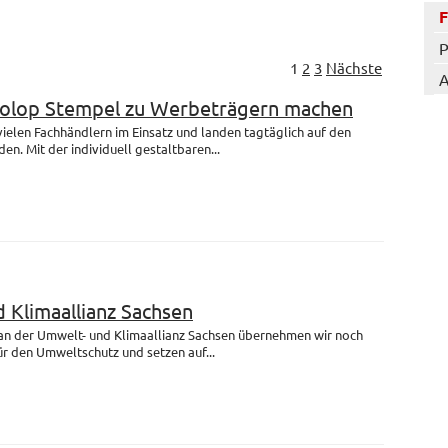
P
1
2
3
Nächste
A
Colop Stempel zu Werbeträgern machen
 vielen Fachhändlern im Einsatz und landen tagtäglich auf den
en. Mit der individuell gestaltbaren...
 Klimaallianz Sachsen
 an der Umwelt- und Klimaallianz Sachsen übernehmen wir noch
r den Umweltschutz und setzen auf...