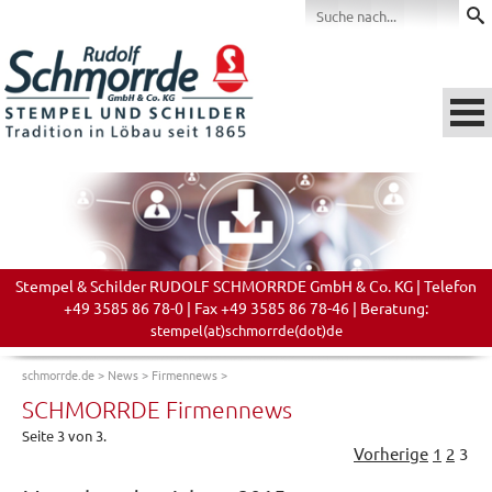
Stempel & Schilder RUDOLF SCHMORRDE GmbH & Co. KG | Telefon
+49 3585 86 78-0 | Fax +49 3585 86 78-46 | Beratung:
stempel(at)schmorrde(dot)de
schmorrde.de
>
News
>
Firmennews
>
SCHMORRDE Firmennews
Seite 3 von 3.
Vorherige
1
2
3