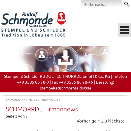
Stempel & Schilder RUDOLF SCHMORRDE GmbH & Co. KG | Telefon
+49 3585 86 78-0 | Fax +49 3585 86 78-46 | Beratung:
stempel(at)schmorrde(dot)de
schmorrde.de
>
News
>
Firmennews
>
SCHMORRDE Firmennews
Seite 2 von 3.
Vorherige
1
2
3
Nächste