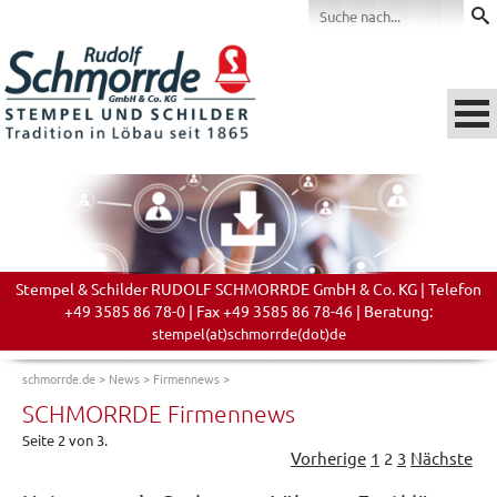
Stempel & Schilder RUDOLF SCHMORRDE GmbH & Co. KG | Telefon
+49 3585 86 78-0 | Fax +49 3585 86 78-46 | Beratung:
stempel(at)schmorrde(dot)de
schmorrde.de
>
News
>
Firmennews
>
SCHMORRDE Firmennews
Seite 2 von 3.
Vorherige
1
2
3
Nächste