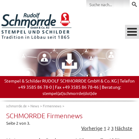
Stempel & Schilder RUDOLF SCHMORRDE GmbH & Co. KG | Telefon
+49 3585 86 78-0 | Fax +49 3585 86 78-46 | Beratung:
stempel(at)schmorrde(dot)de
schmorrde.de
>
News
>
Firmennews
>
SCHMORRDE Firmennews
Seite 2 von 3.
Vorherige
1
2
3
Nächste